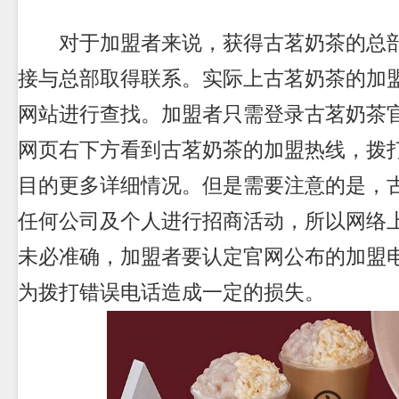
对于加盟者来说，获得古茗奶茶的总部
接与总部取得联系。实际上古茗奶茶的加
网站进行查找。加盟者只需登录古茗奶茶
网页右下方看到古茗奶茶的加盟热线，拨
目的更多详细情况。但是需要注意的是，
任何公司及个人进行招商活动，所以网络
未必准确，加盟者要认定官网公布的加盟
为拨打错误电话造成一定的损失。