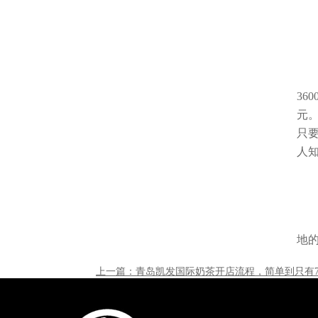
36
元
只
人
地
上一篇：青岛凯发国际奶茶开店流程，简单到只有