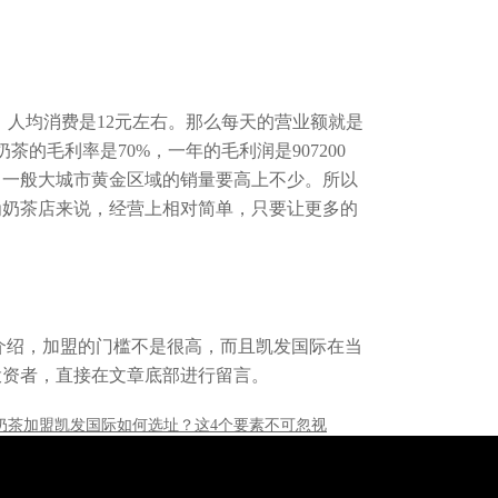
人均消费是12元左右。那么每天的营业额就是
。奶茶的毛利率是70%，一年的毛利润是907200
，一般大城市黄金区域的销量要高上不少。所以
为奶茶店来说，经营上相对简单，只要让更多的
绍，加盟的门槛不是很高，而且凯发国际在当
投资者，直接在文章底部进行留言。
奶茶加盟凯发国际如何选址？这4个要素不可忽视