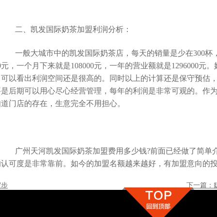
二、凯发国际奶茶加盟利润分析：
一般大城市中的凯发国际奶茶店，每天的销量是少在300杯，
00元，一个月下来就是108000元，一年的营业额就是1296000元
。可以看出利润空间还是很高的。同时以上的计算还是保守预估
要是后期可以用心尽心经营管理，每年的利润是非常可观的。作
知道门店的存在，生意完全不用担心。
广州天河凯发国际奶茶加盟费用多少钱?前面已经做了简单介
的认可度是非常靠前。如今的加盟名额越来越好，有加盟意向的
7步
下一篇：